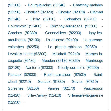
(92100)
Bourg-la-reine (92340)
Chatenay-malabry
-
-
(92290)
Chatillon (92320)
Chaville (92370)
Clamart
-
-
-
(92140)
Clichy (92110)
Colombes (92700)
-
-
-
Courbevoie (92400)
Fontenay-aux-roses (92260)
-
-
Garches (92380)
Gennevilliers (92230)
Issy-les-
-
-
moulineaux (92130)
La defense (92400)
La garenne-
-
-
colombes (92250)
Le plessis-robinson (92350)
-
-
Levallois-perret (92300)
Malakoff (92240)
Marnes-la-
-
-
coquette (92430)
Meudon (92190-92360)
Montrouge
-
-
(92120)
Nanterre (92000)
Neuilly-sur-seine (92200)
-
-
-
Puteaux (92800)
Rueil-malmaison (92500)
Saint-
-
-
cloud (92210)
Sceaux (92330)
Sevres (92310)
-
-
-
Suresnes (92150)
Vanves (92170)
Vaucresson
-
-
(92420)
Ville-d'avray (92410)
Villeneuve-la-garenne
-
-
(92390)
-