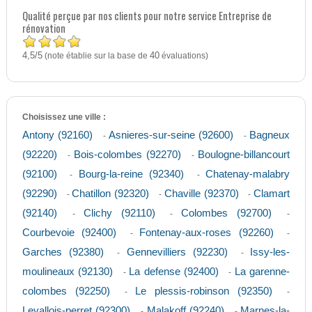
Qualité perçue par nos clients pour notre service Entreprise de
rénovation
4,5
5
/
(note établie sur la base de
40
évaluations)
Choisissez une ville :
Antony (92160)
Asnieres-sur-seine (92600)
Bagneux
-
-
(92220)
Bois-colombes (92270)
Boulogne-billancourt
-
-
(92100)
Bourg-la-reine (92340)
Chatenay-malabry
-
-
(92290)
Chatillon (92320)
Chaville (92370)
Clamart
-
-
-
(92140)
Clichy (92110)
Colombes (92700)
-
-
-
Courbevoie (92400)
Fontenay-aux-roses (92260)
-
-
Garches (92380)
Gennevilliers (92230)
Issy-les-
-
-
moulineaux (92130)
La defense (92400)
La garenne-
-
-
colombes (92250)
Le plessis-robinson (92350)
-
-
Levallois-perret (92300)
Malakoff (92240)
Marnes-la-
-
-