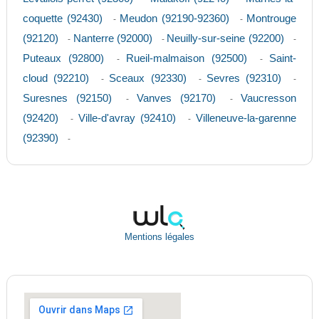
coquette (92430)
Meudon (92190-92360)
Montrouge
-
-
(92120)
Nanterre (92000)
Neuilly-sur-seine (92200)
-
-
-
Puteaux (92800)
Rueil-malmaison (92500)
Saint-
-
-
cloud (92210)
Sceaux (92330)
Sevres (92310)
-
-
-
Suresnes (92150)
Vanves (92170)
Vaucresson
-
-
(92420)
Ville-d'avray (92410)
Villeneuve-la-garenne
-
-
(92390)
-
Mentions légales